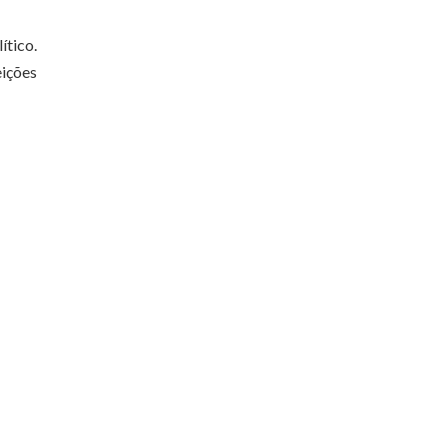
ítico.
eições