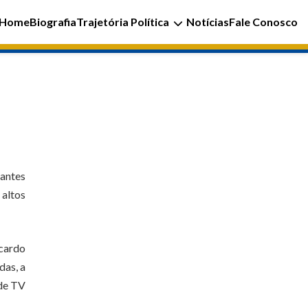
Home
Biografia
Trajetória Política
Notícias
Fale Conosco
antes
 altos
icardo
das, a
 de TV