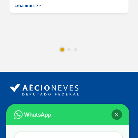
Leia mais >>
Endereço
Câmara dos Deputados
Ed. Principal, Ala C – Gabinete
20
CEP: 70.160-900 – Brasília (DF)
Contato