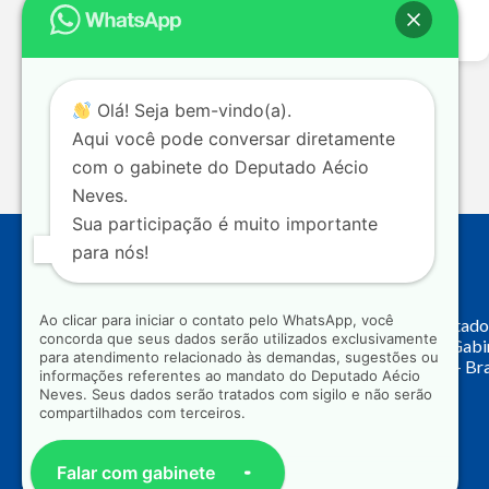
Leia mais >>
Olá! Seja bem-vindo(a).
Aqui você pode conversar diretamente
com o gabinete do Deputado Aécio
Neves.
Sua participação é muito importante
para nós!
Endereço
Ao clicar para iniciar o contato pelo WhatsApp, você
Câmara dos Deputado
concorda que seus dados serão utilizados exclusivamente
Principal, Ala C – Gab
para atendimento relacionado às demandas, sugestões ou
CEP: 70.160-900 – Bra
informações referentes ao mandato do Deputado Aécio
Neves. Seus dados serão tratados com sigilo e não serão
compartilhados com terceiros.
Falar com gabinete