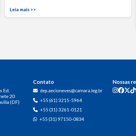
Leia mais >>
Contato
Nossas r
s
Ed.
dep.aecioneves@camara.leg.br
inete 20
+55 (61) 3215-5964
sília (DF)
+55 (31) 3261-0121
+55 (31) 97150-0834