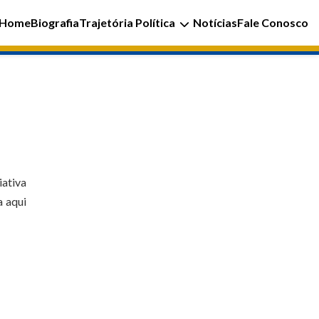
Home
Biografia
Trajetória Política
Notícias
Fale Conosco
iativa
a aqui