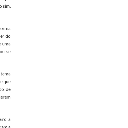
o sim,
 forma
der do
ra uma
rou-se
istema
de que
ado de
querem
eiro a
aram a