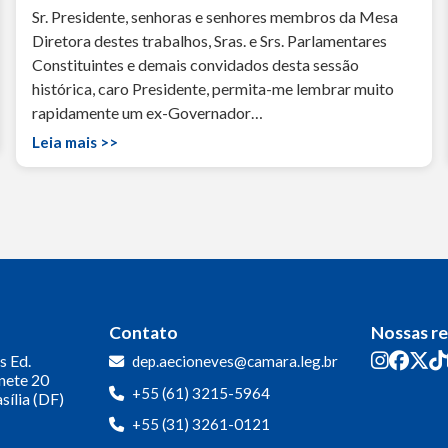
Sr. Presidente, senhoras e senhores membros da Mesa
Diretora destes trabalhos, Sras. e Srs. Parlamentares
Constituintes e demais convidados desta sessão
histórica, caro Presidente, permita-me lembrar muito
rapidamente um ex-Governador…
Leia mais >>
Contato
Nossas r
s
Ed.
dep.aecioneves@camara.leg.br
inete 20
+55 (61) 3215-5964
sília (DF)
+55 (31) 3261-0121