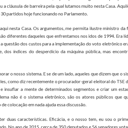
 a cláusula de barreira pela qual lutamos muito nesta Casa. Aquil
e 30 partidos hoje funcionando no Parlamento.
qui nesta Casa. Os argumentos, me permita ilustre ministro da
são diferentes daqueles que enfrentamos nos idos de 1994. Era lí
 a questão dos custos para a implementação do voto eletrônico e
e, dos índices do desperdício da máquina pública, mas encont
orar o nosso sistema. E se de um lado, aqueles que dizem que o s
es, como diz recentemente o procurador-geral eleitoral do TSE 
 e insuflar a mente de determinados segmentos e criar um est
blema não é o sistema eletrônico, são os atores públicos que 
o de colocação em nada ajuda essa discussão.
r duas características. Eficácia, e o nosso tem, eu sou o prim
cando. No ano de 2015, cerca de 350 deputados e 56 senadores vot