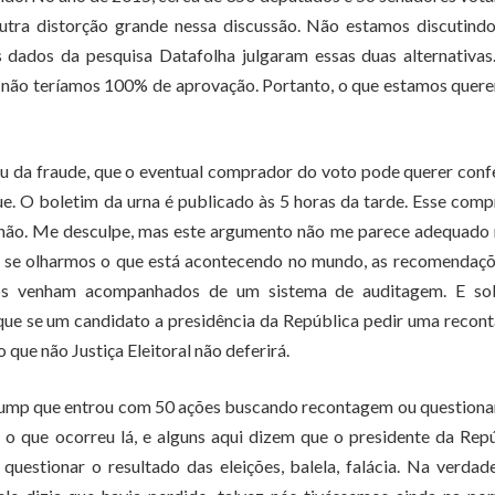
utra distorção grande nessa discussão. Não estamos discutindo
s dados da pesquisa Datafolha julgaram essas duas alternativas
el não teríamos 100% de aprovação. Portanto, o que estamos quer
ou da fraude, que o eventual comprador do voto pode querer confe
ue. O boletim da urna é publicado às 5 horas da tarde. Esse com
ou não. Me desculpe, mas este argumento não me parece adequado
a, se olharmos o que está acontecendo no mundo, as recomendaç
icos venham acompanhados de um sistema de auditagem. E so
a que se um candidato a presidência da República pedir uma reco
 que não Justiça Eleitoral não deferirá.
Trump que entrou com 50 ações buscando recontagem ou question
, o que ocorreu lá, e alguns aqui dizem que o presidente da Rep
estionar o resultado das eleições, balela, falácia. Na verdad