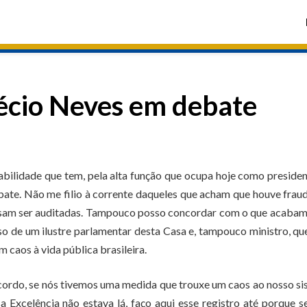
écio Neves em debate
sabilidade que tem, pela alta função que ocupa hoje como preside
bate. Não me filio à corrente daqueles que acham que houve frau
recisam ser auditadas. Tampouco posso concordar com o que acaba
sso de um ilustre parlamentar desta Casa e, tampouco ministro, qu
 caos à vida pública brasileira.
oncordo, se nós tivemos uma medida que trouxe um caos ao nosso s
 Excelência não estava lá, faço aqui esse registro até porque s