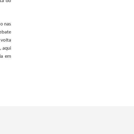
rta do
io nas
debate
 volta
, aqui
da em