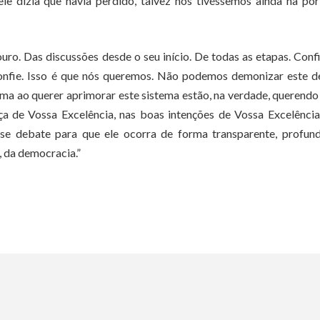
e dizia que havia perdido, talvez nós tivéssemos ainda na po
ro. Das discussões desde o seu início. De todas as etapas. Conf
 confie. Isso é que nós queremos. Não podemos demonizar este 
ma ao querer aprimorar este sistema estão, na verdade, querendo
ça de Vossa Excelência, nas boas intenções de Vossa Excelência
sse debate para que ele ocorra de forma transparente, profun
, da democracia.”