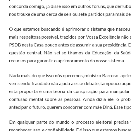
concorda comigo, já disse isso em outros fóruns, que derrubou
nos trouxe de uma cerca de seis ou sete partidos para mais d
O que estamos buscando é aprimorar o sistema que nasceu a
mais respeitosa possível, trazidos por Vossa Excelência não 
PSDB nesta Casa pouco antes de assumir a sua presidência. E
questão central. Não sei se tiramos da Educação, da Saúd
recursos para garantir o aprimoramento do nosso sistema.
Nada mais do que isso nós queremos, ministro Barroso, aprim
vem sendo fraudado não ajuda a esse debate, tampouco aquel
esta proposta é uma teoria da conspiração para manipular
confusão mental sobre as pessoas. Ainda dizia ele: o pro
antecipar o futuro, querem concorrer com mãe Diná. Esse tip
Em qualquer parte do mundo o processo eleitoral precisa te
reconhecer isso, e confiabilidade. E é isso que estamos bus