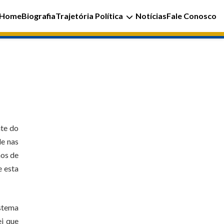
Home
Biografia
Trajetória Política
Notícias
Fale Conosco
nte do
de nas
mos de
e esta
istema
ei que