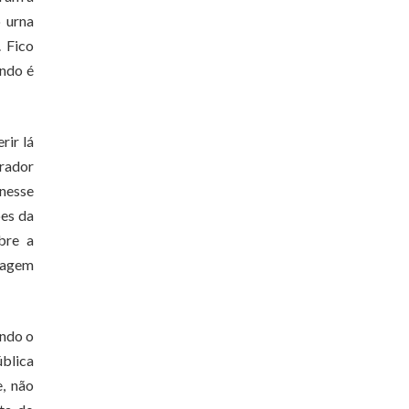
 urna
. Fico
endo é
rir lá
prador
 nesse
ões da
bre a
ntagem
ando o
ública
e, não