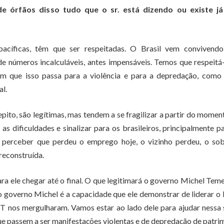
 órfãos disso tudo que o sr. está dizendo ou existe j
acíficas, têm que ser respeitadas. O Brasil vem convivend
e números incalculáveis, antes impensáveis. Temos que respeitá-
em que isso passa para a violência e para a depredação, como 
al.
pito, são legítimas, mas tendem a se fragilizar a partir do mome
 dificuldades e sinalizar para os brasileiros, principalmente p
perceber que perdeu o emprego hoje, o vizinho perdeu, o sob
reconstruída.
ara ele chegar até o final. O que legitimará o governo Michel Tem
r o governo Michel é a capacidade que ele demonstrar de liderar o 
T nos mergulharam. Vamos estar ao lado dele para ajudar nessa 
e passem a ser manifestações violentas e de depredação de patri