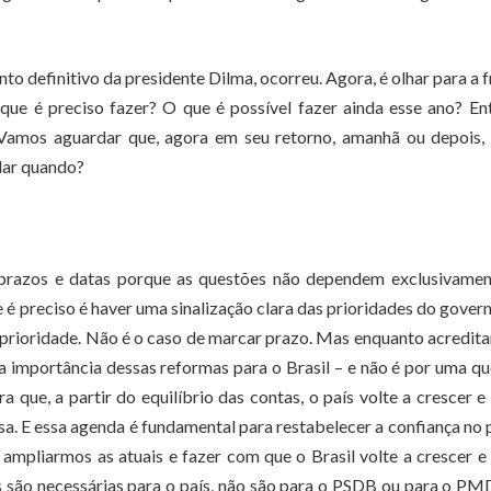
to definitivo da presidente Dilma, ocorreu. Agora, é olhar para a f
que é preciso fazer? O que é possível fazer ainda esse ano? En
. Vamos aguardar que, agora em seu retorno, amanhã ou depois,
ndar quando?
te prazos e datas porque as questões não dependem exclusivame
é preciso é haver uma sinalização clara das prioridades do govern
 prioridade. Não é o caso de marcar prazo. Mas enquanto acredit
a importância dessas reformas para o Brasil – e não é por uma q
que, a partir do equilíbrio das contas, o país volte a crescer e
a. E essa agenda é fundamental para restabelecer a confiança no p
 ampliarmos as atuais e fazer com que o Brasil volte a crescer e
s são necessárias para o país, não são para o PSDB ou para o P