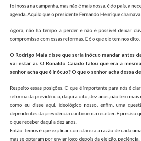
foi nossa na campanha, mas não é mais nossa, é do país, a nec
agenda. Aquilo que o presidente Fernando Henrique chamava
Agora, não há tempo a perder e não é possível deixar dúv
compromisso com essas reformas. E é o que ele tem nos dito. 
O Rodrigo Maia disse que seria inócuo mandar antes da 
vai estar aí. O Ronaldo Caiado falou que era a mesm
senhor acha que é inócuo? O que o senhor acha dessa d
Respeito essas posições. O que é importante para nós é clare
reforma da previdência, daqui a oito, dez anos, não tem mais
como eu disse aqui, ideológico nosso, enfim, uma ques
dependentes da previdência continuem a receber. É preciso qu
o que receber daqui a dez anos.
Então, temos é que explicar com clareza a razão de cada uma
mas se optaram por enviar logo depois da eleição, paciência. 