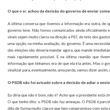
O que o sr. achou da decisão do governo de enviar some
A última conversa que tivemos a informação era outra, de qu
governo teve. Não fomos comunicados ainda oficialmente em r
sinais sejam muito claros na direção a PEC do teto dos gasto
uma opção, na minha avaliação, do governo. É uma necessida
das eleições não deveria mandar agora, que mande imediatame
mais rapidamente possível. E na última reunião que tive
informação que tínhamos era de que ela iria antes. Mas o go
sinalizar para, eventualmente, uma perda, vamos dizer assim, 
O PSDB não foi avisado sobre a decisão de adiar o envi
Eu diria que não é bom, não é? Acho que o presidente está c
O que tenho dito: o PSDB não faz ameaças. O PSDB é parceir
dito de forma muito clara é que tem compromisso com esta