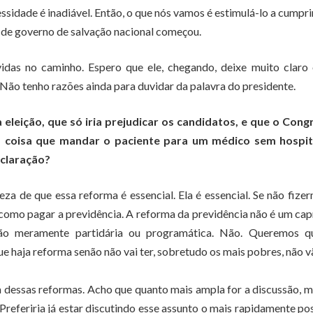
essidade é inadiável. Então, o que nós vamos é estimulá-lo a cumpri
 de governo de salvação nacional começou.
idas no caminho. Espero que ele, chegando, deixe muito claro
Não tenho razões ainda para duvidar da palavra do presidente.
eleição, que só iria prejudicar os candidatos, e que o Cong
a coisa que mandar o paciente para um médico sem hospit
eclaração?
za de que essa reforma é essencial. Ela é essencial. Se não fize
 como pagar a previdência. A reforma da previdência não é um cap
tão meramente partidária ou programática. Não. Queremos q
e haja reforma senão não vai ter, sobretudo os mais pobres, não v
 dessas reformas. Acho que quanto mais ampla for a discussão, m
Preferiria já estar discutindo esse assunto o mais rapidamente pos