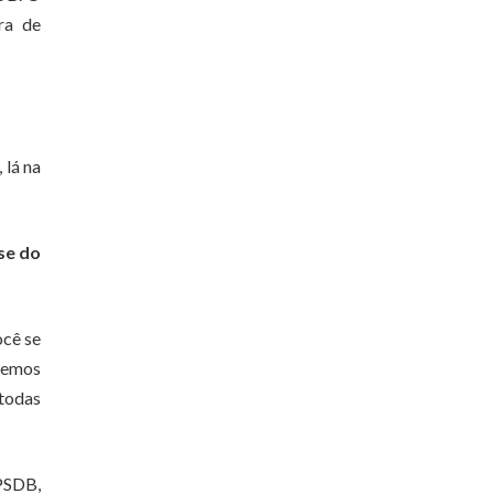
ra de
 lá na
ase do
ocê se
eremos
 todas
 PSDB,