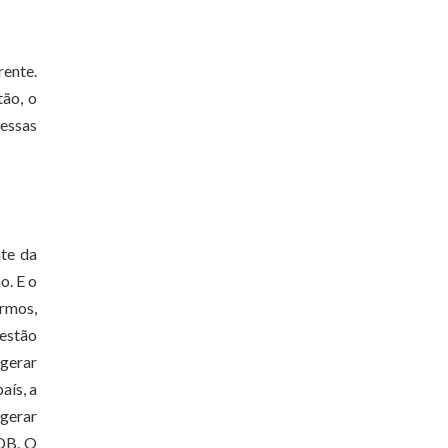
rente.
tão, o
 essas
nte da
o. E o
armos,
uestão
 gerar
aís, a
 gerar
MDB. O