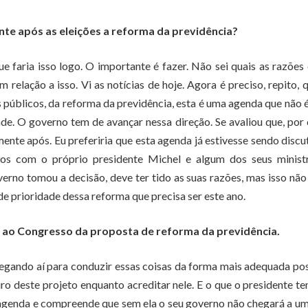
nte após as eleições a reforma da previdência?
e faria isso logo. O importante é fazer. Não sei quais as razões
elação a isso. Vi as notícias de hoje. Agora é preciso, repito, 
s públicos, da reforma da previdência, esta é uma agenda que não 
de. O governo tem de avançar nessa direção. Se avaliou que, por
nte após. Eu preferiria que esta agenda já estivesse sendo discu
mos com o próprio presidente Michel e algum dos seus ministr
verno tomou a decisão, deve ter tido as suas razões, mas isso nã
de prioridade dessa reforma que precisa ser este ano.
o ao Congresso da proposta de reforma da previdência.
hegando aí para conduzir essas coisas da forma mais adequada pos
o deste projeto enquanto acreditar nele. E o que o presidente t
 agenda e compreende que sem ela o seu governo não chegará a 