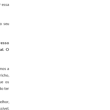
r essa
 o seu
resso
al. O
rmos a
richo,
ue os
ão ter
elhor,
sível.