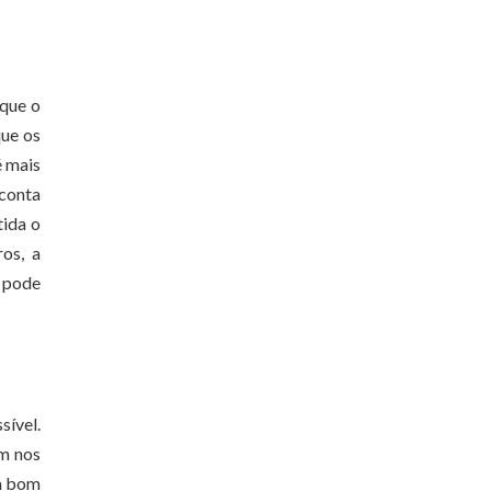
 que o
que os
é mais
 conta
tida o
os, a
o pode
sível.
em nos
um bom