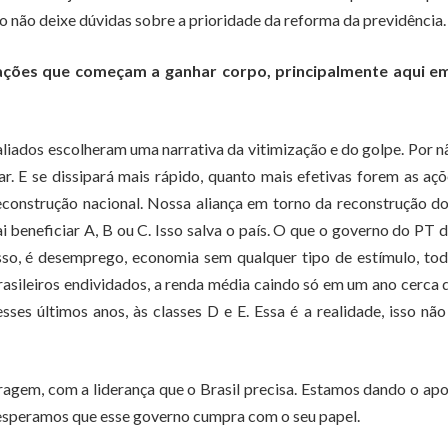
o não deixe dúvidas sobre a prioridade da reforma da previdência.
ações que começam a ganhar corpo, principalmente aqui e
aliados escolheram uma narrativa da vitimização e do golpe. Por n
par. E se dissipará mais rápido, quanto mais efetivas forem as aç
construção nacional. Nossa aliança em torno da reconstrução do
i beneficiar A, B ou C. Isso salva o país. O que o governo do PT 
isso, é desemprego, economia sem qualquer tipo de estímulo, to
rasileiros endividados, a renda média caindo só em um ano cerca
sses últimos anos, às classes D e E. Essa é a realidade, isso nã
agem, com a liderança que o Brasil precisa. Estamos dando o apo
 esperamos que esse governo cumpra com o seu papel.