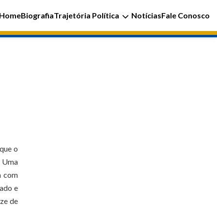
Home
Biografia
Trajetória Política
Notícias
Fale Conosco
 que o
o. Uma
va com
tado e
ize de