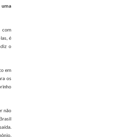
á uma
o com
las, é
diz o
nto em
ara os
rinho
er não
Brasil
saída.
mônio,