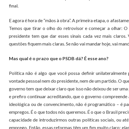
final.
E agora é hora de “mãos à obra”. A primeira etapa, o afastamen
Temos que tirar o olho do retrovisor e começar a olhar: O 
presidente tem que dar esses sinais cada vez mais claros
questões fiquem mais claras. Se não vai mandar hoje, vai ma
Mas qual é o prazo que o PSDB dá? É esse ano?
Política não é algo que você possa definir unilateralmen
vontade pessoal nem do presidente, nem de um partido. O que 
governo tem que deixar claro que isso não deixou de ser uma
e prefiro continuar acreditando, que o governo compreende 
ideológica ou de convencimento, não é programático – é para 
empregos. É o que todos nós queremos. É o que o Brasil precis
capacidade de introduzirmos outras políticas sociais, ou até
emprego. Então, essas reformas têm um fim muito claro: ela