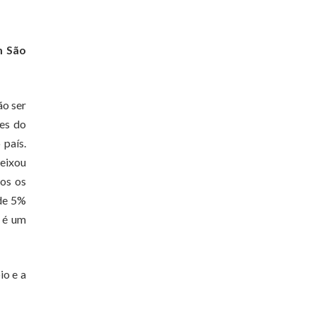
m São
ão ser
ões do
 país.
deixou
dos os
 de 5%
o é um
io e a