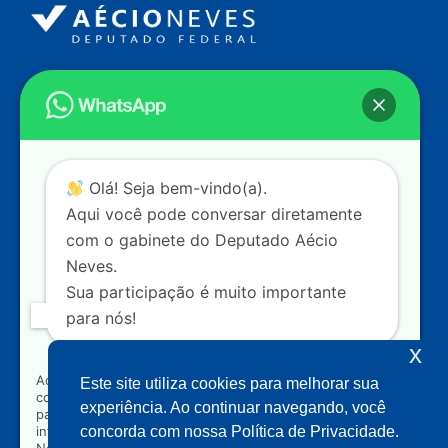
Endereço
Câmara dos Deputados
Ed. Principal, Ala C – Gabinete
20
CEP: 70.160-900 – Brasília (DF)
Contato
Olá! Seja bem-vindo(a).
dep.aecioneves@camara.leg.br
Aqui você pode conversar diretamente
+55 (61) 3215-5964
com o gabinete do Deputado Aécio
Neves.
+55 (31) 3261-0121
Sua participação é muito importante
+55 (31) 97150-0834
para nós!
Nossas redes
x
Ao clicar para iniciar o contato pelo WhatsApp, você
Este site utiliza cookies para melhorar sua
concorda que seus dados serão utilizados exclusivamente
Acompanhe o meu mandato
experiência. Ao continuar navegando, você
para atendimento relacionado às demandas, sugestões ou
informações referentes ao mandato do Deputado Aécio
concorda com nossa Política de Privacidade.