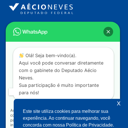
Endereço
Câmara dos Deputados
Ed. Principal, Ala C – Gabinete
20
CEP: 70.160-900 – Brasília (DF)
Contato
Olá! Seja bem-vindo(a).
dep.aecioneves@camara.leg.br
Aqui você pode conversar diretamente
+55 (61) 3215-5964
com o gabinete do Deputado Aécio
Neves.
+55 (31) 3261-0121
Sua participação é muito importante
+55 (31) 97150-0834
para nós!
Nossas redes
x
Ao clicar para iniciar o contato pelo WhatsApp, você
Este site utiliza cookies para melhorar sua
concorda que seus dados serão utilizados exclusivamente
Acompanhe o meu mandato
experiência. Ao continuar navegando, você
para atendimento relacionado às demandas, sugestões ou
informações referentes ao mandato do Deputado Aécio
concorda com nossa Política de Privacidade.