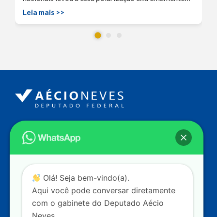
Leia mais >>
Endereço
Câmara dos Deputados
Ed. Principal, Ala C – Gabinete
20
CEP: 70.160-900 – Brasília (DF)
Contato
Olá! Seja bem-vindo(a).
dep.aecioneves@camara.leg.br
Aqui você pode conversar diretamente
+55 (61) 3215-5964
com o gabinete do Deputado Aécio
Neves.