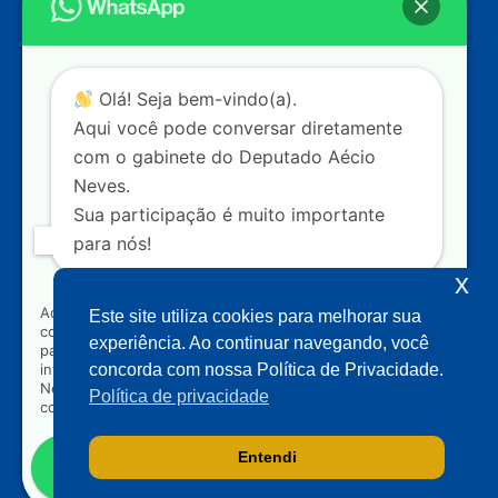
Câmara dos Deputados
Ed. Principal, Ala C – Gabinete
20
CEP: 70.160-900 – Brasília (DF)
Contato
Olá! Seja bem-vindo(a).
dep.aecioneves@camara.leg.br
Aqui você pode conversar diretamente
+55 (61) 3215-5964
com o gabinete do Deputado Aécio
Neves.
+55 (31) 3261-0121
Sua participação é muito importante
+55 (31) 97150-0834
para nós!
Nossas redes
x
Ao clicar para iniciar o contato pelo WhatsApp, você
Este site utiliza cookies para melhorar sua
concorda que seus dados serão utilizados exclusivamente
Acompanhe o meu mandato
experiência. Ao continuar navegando, você
para atendimento relacionado às demandas, sugestões ou
informações referentes ao mandato do Deputado Aécio
concorda com nossa Política de Privacidade.
Neves. Seus dados serão tratados com sigilo e não serão
Política de privacidade
compartilhados com terceiros.
Entendi
Falar com gabinete