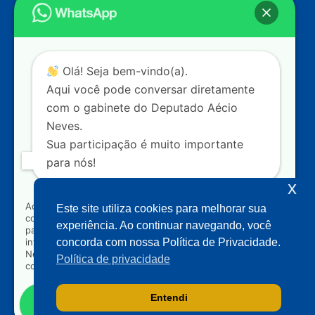
Câmara dos Deputados
Ed. Principal, Ala C – Gabinete
20
CEP: 70.160-900 – Brasília (DF)
Contato
Olá! Seja bem-vindo(a).
dep.aecioneves@camara.leg.br
Aqui você pode conversar diretamente
+55 (61) 3215-5964
com o gabinete do Deputado Aécio
Neves.
+55 (31) 3261-0121
Sua participação é muito importante
+55 (31) 97150-0834
para nós!
Nossas redes
x
Ao clicar para iniciar o contato pelo WhatsApp, você
Este site utiliza cookies para melhorar sua
concorda que seus dados serão utilizados exclusivamente
Acompanhe o meu mandato
experiência. Ao continuar navegando, você
para atendimento relacionado às demandas, sugestões ou
informações referentes ao mandato do Deputado Aécio
concorda com nossa Política de Privacidade.
Neves. Seus dados serão tratados com sigilo e não serão
Política de privacidade
compartilhados com terceiros.
Entendi
Falar com gabinete