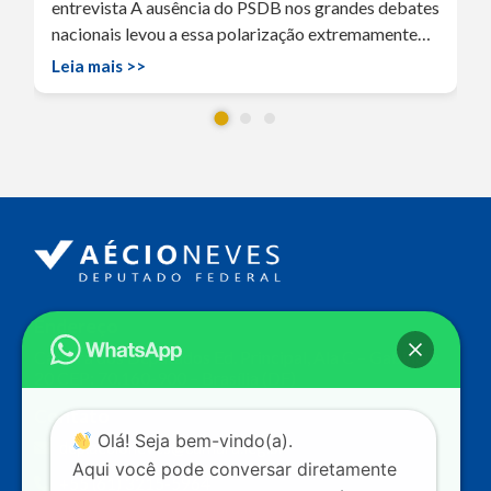
entrevista A ausência do PSDB nos grandes debates
nacionais levou a essa polarização extremamente…
Leia mais >>
Endereço
Câmara dos Deputados
Ed. Principal, Ala C – Gabinete
20
CEP: 70.160-900 – Brasília (DF)
Contato
Olá! Seja bem-vindo(a).
dep.aecioneves@camara.leg.br
Aqui você pode conversar diretamente
+55 (61) 3215-5964