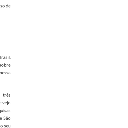
sso de
rasil.
sobre
 nessa
 três
e vejo
quisas
e São
 o seu