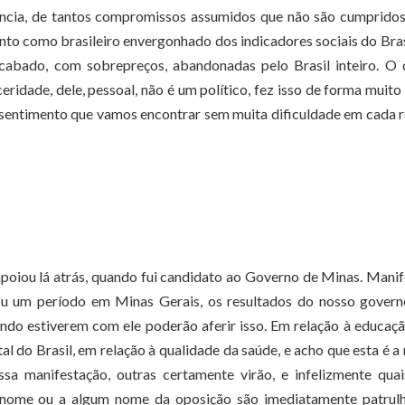
ência, de tantos compromissos assumidos que não são cumpridos
nto como brasileiro envergonhado dos indicadores sociais do Bras
cabado, com sobrepreços, abandonadas pelo Brasil inteiro. O 
idade, dele, pessoal, não é um político, fez isso de forma muito 
 sentimento que vamos encontrar sem muita dificuldade em cada 
poiou lá atrás, quando fui candidato ao Governo de Minas. Mani
u um período em Minas Gerais, os resultados do nosso governo
ndo estiverem com ele poderão aferir isso. Em relação à educaç
l do Brasil, em relação à qualidade da saúde, e acho que esta é a
ssa manifestação, outras certamente virão, e infelizmente qua
 nome ou a algum nome da oposição são imediatamente patrulh