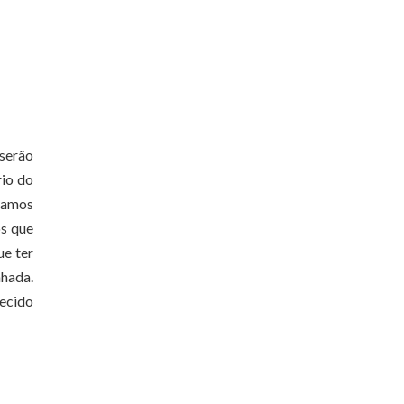
 serão
rio do
 vamos
os que
ue ter
nhada.
lecido