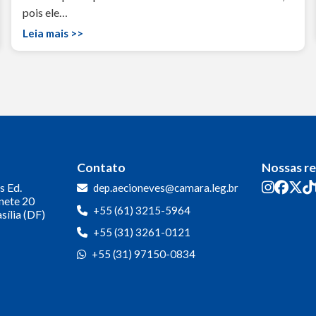
pois ele…
Leia mais >>
Contato
Nossas r
s
Ed.
dep.aecioneves@camara.leg.br
inete 20
+55 (61) 3215-5964
sília (DF)
+55 (31) 3261-0121
+55 (31) 97150-0834