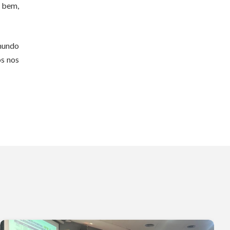
o bem,
mundo
os nos