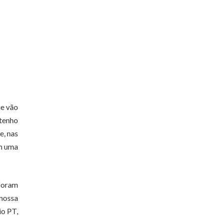
ue vão
 tenho
e, nas
em uma
 foram
 nossa
io PT,