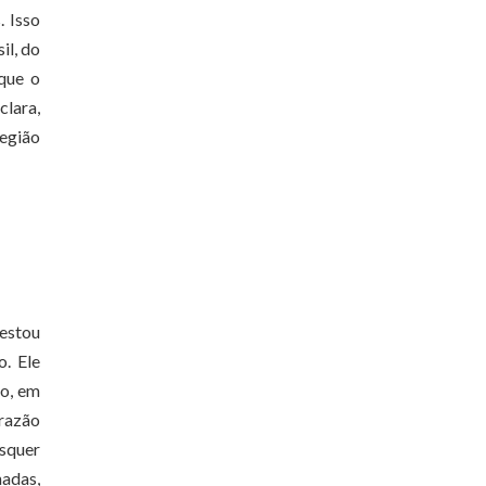
. Isso
il, do
que o
clara,
região
festou
. Ele
ão, em
 razão
isquer
adas,