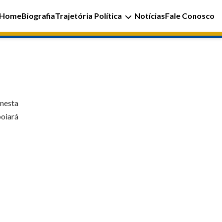
Home
Biografia
Trajetória Política
Notícias
Fale Conosco
nesta
poiará