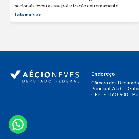
nacionais levou a essa polarização extremamente…
Leia mais >>
Olá! Seja bem-vindo(a).
Aqui você pode conversar diretamente
com o gabinete do Deputado Aécio
Neves.
Sua participação é muito importante
para nós!
Endereço
Ao clicar para iniciar o contato pelo WhatsApp, você
Câmara dos Deputado
concorda que seus dados serão utilizados exclusivamente
Principal, Ala C – Gab
para atendimento relacionado às demandas, sugestões ou
CEP: 70.160-900 – Bra
informações referentes ao mandato do Deputado Aécio
Neves. Seus dados serão tratados com sigilo e não serão
compartilhados com terceiros.
Falar com gabinete