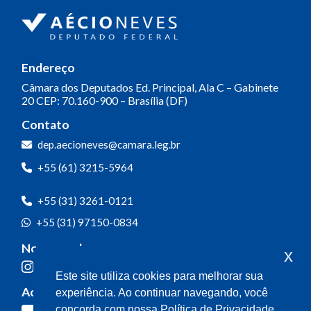
Endereço
Câmara dos Deputados
Ed. Principal, Ala C – Gabinete
20
CEP: 70.160-900 – Brasília (DF)
Contato
Olá! Seja bem-vindo(a).
dep.aecioneves@camara.leg.br
Aqui você pode conversar diretamente
+55 (61) 3215-5964
com o gabinete do Deputado Aécio
Neves.
+55 (31) 3261-0121
Sua participação é muito importante
+55 (31) 97150-0834
para nós!
Nossas redes
x
Ao clicar para iniciar o contato pelo WhatsApp, você
Este site utiliza cookies para melhorar sua
concorda que seus dados serão utilizados exclusivamente
Acompanhe o meu mandato
experiência. Ao continuar navegando, você
para atendimento relacionado às demandas, sugestões ou
informações referentes ao mandato do Deputado Aécio
concorda com nossa Política de Privacidade.