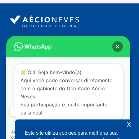
Endereço
Câmara dos Deputados
Ed. Principal, Ala C – Gabinete
20
CEP: 70.160-900 – Brasília (DF)
Contato
Olá! Seja bem-vindo(a).
dep.aecioneves@camara.leg.br
Aqui você pode conversar diretamente
+55 (61) 3215-5964
com o gabinete do Deputado Aécio
Neves.
+55 (31) 3261-0121
Sua participação é muito importante
+55 (31) 97150-0834
para nós!
Nossas redes
x
Ao clicar para iniciar o contato pelo WhatsApp, você
Este site utiliza cookies para melhorar sua
concorda que seus dados serão utilizados exclusivamente