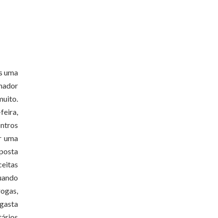
os uma
rnador
muito.
feira,
ntros
r uma
posta
ceitas
quando
rogas,
 gasta
tários