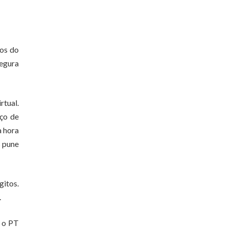
dos do
segura
rtual.
eço de
a hora
s pune
gitos.
.
e o PT