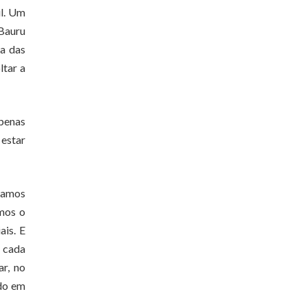
il. Um
 Bauru
ta das
ltar a
apenas
 estar
 vamos
rmos o
ais. E
 cada
ar, no
edo em