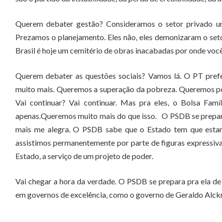
Querem debater gestão? Consideramos o setor privado um 
Prezamos o planejamento. Eles não, eles demonizaram o seto
Brasil é hoje um cemitério de obras inacabadas por onde voc
Querem debater as questões sociais? Vamos lá. O PT prefe
muito mais. Queremos a superação da pobreza. Queremos polí
Vai continuar? Vai continuar. Mas pra eles, o Bolsa Fam
apenas.Queremos muito mais do que isso. O PSDB se prepar
mais me alegra. O PSDB sabe que o Estado tem que estar 
assistimos permanentemente por parte de figuras expressiva
Estado, a serviço de um projeto de poder.
Vai chegar a hora da verdade. O PSDB se prepara pra ela de 
em governos de excelência, como o governo de Geraldo Alckm