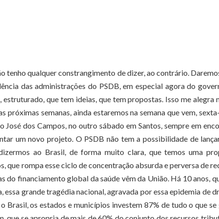
não tenho qualquer constrangimento de dizer, ao contrário. Darem
celência das administrações do PSDB, em especial agora do gove
estruturado, que tem ideias, que tem propostas. Isso me alegra 
s próximas semanas, ainda estaremos na semana que vem, sexta-
ão José dos Campos, no outro sábado em Santos, sempre em enco
ar um novo projeto. O PSDB não tem a possibilidade de lança
dizermos ao Brasil, de forma muito clara, que temos uma pro
os, que rompa esse ciclo de concentração absurda e perversa de re
as do financiamento global da saúde vêm da União. Há 10 anos, 
, essa grande tragédia nacional, agravada por essa epidemia de d
o Brasil, os estados e municípios investem 87% de tudo o que se
m, que se apropria de mais de 60% do conjunto dos recursos tribu