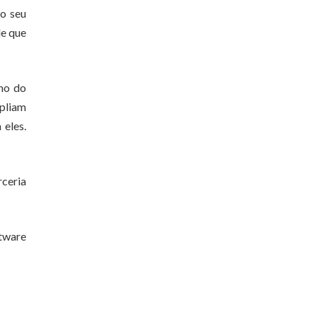
o seu
de que
no do
mpliam
 eles.
rceria
ftware