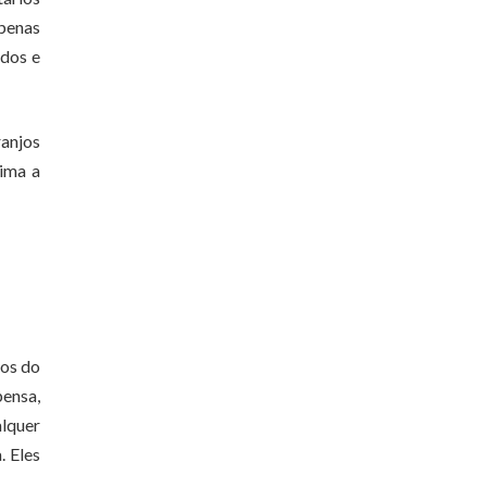
apenas
ados e
ranjos
sima a
ãos do
pensa,
alquer
. Eles