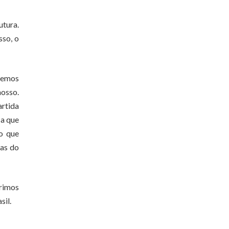
tura.
sso, o
eremos
nosso.
rtida
 a que
o que
ras do
irimos
sil.