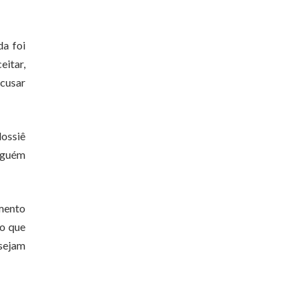
da foi
eitar,
acusar
dossiê
inguém
umento
no que
sejam