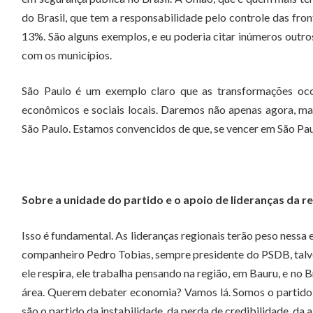
do Brasil, que tem a responsabilidade pelo controle das fron
13%. São alguns exemplos, e eu poderia citar inúmeros outro
com os municípios.
São Paulo é um exemplo claro que as transformações ocorr
econômicos e sociais locais. Daremos não apenas agora, mas
São Paulo. Estamos convencidos de que, se vencer em São Paul
Sobre a unidade do partido e o apoio de lideranças da r
Isso é fundamental. As lideranças regionais terão peso nessa
companheiro Pedro Tobias, sempre presidente do PSDB, talvez
ele respira, ele trabalha pensando na região, em Bauru, e no
área. Querem debater economia? Vamos lá. Somos o partido d
são o partido da instabilidade, da perda de credibilidade, da 