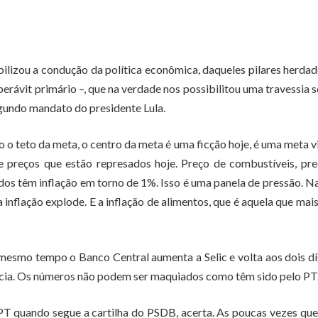
ibilizou a condução da política econômica, daqueles pilares herda
erávit primário –, que na verdade nos possibilitou uma travessia 
egundo mandato do presidente Lula.
o teto da meta, o centro da meta é uma ficção hoje, é uma meta vi
de preços que estão represados hoje. Preço de combustíveis, pr
ados têm inflação em torno de 1%. Isso é uma panela de pressão. N
 inflação explode. E a inflação de alimentos, que é aquela que mai
 mesmo tempo o Banco Central aumenta a Selic e volta aos dois dí
ncia. Os números não podem ser maquiados como têm sido pelo PT
 PT quando segue a cartilha do PSDB, acerta. As poucas vezes qu