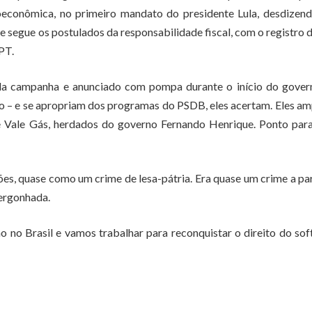
oeconômica, no primeiro mandato do presidente Lula, desdizend
e segue os postulados da responsabilidade fiscal, com o registro 
 PT.
da campanha e anunciado com pompa durante o início do gover
so – e se apropriam dos programas do PSDB, eles acertam. Eles a
e Vale Gás, herdados do governo Fernando Henrique. Ponto para
es, quase como um crime de lesa-pátria. Era quase um crime a pa
vergonhada.
 no Brasil e vamos trabalhar para reconquistar o direito do so