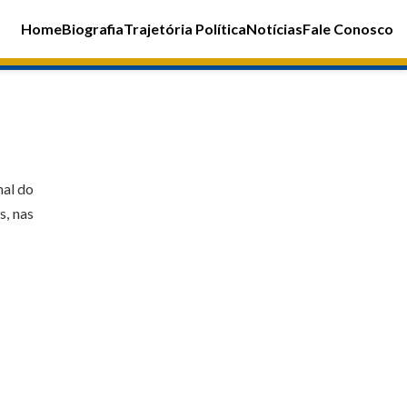
Home
Biografia
Trajetória Política
Notícias
Fale Conosco
nal do
s, nas