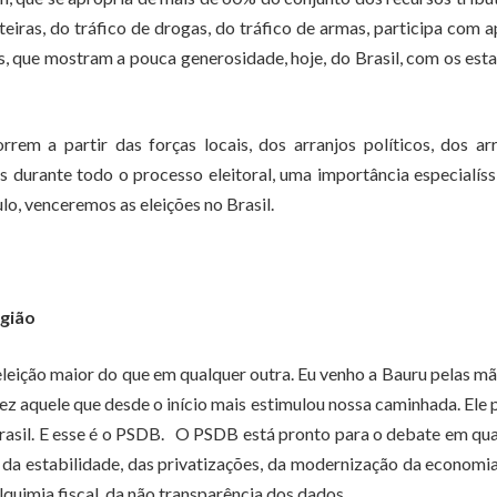
teiras, do tráfico de drogas, do tráfico de armas, participa com 
s, que mostram a pouca generosidade, hoje, do Brasil, com os est
em a partir das forças locais, dos arranjos políticos, dos ar
 durante todo o processo eleitoral, uma importância especialís
o, venceremos as eleições no Brasil.
egião
 eleição maior do que em qualquer outra. Eu venho a Bauru pelas m
 aquele que desde o início mais estimulou nossa caminhada. Ele 
 Brasil. E esse é o PSDB. O PSDB está pronto para o debate em qu
a estabilidade, das privatizações, da modernização da economia
alquimia fiscal, da não transparência dos dados.