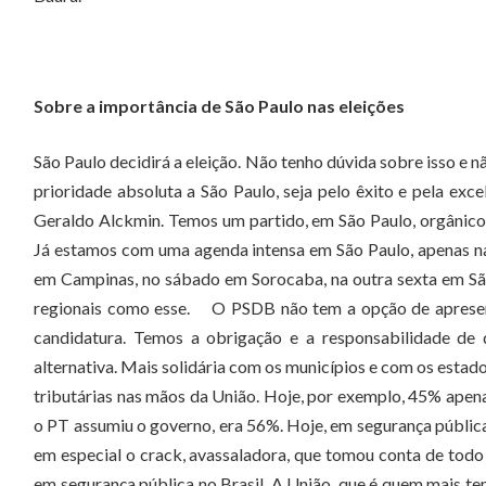
Sobre a importância de São Paulo nas eleições
São Paulo decidirá a eleição. Não tenho dúvida sobre isso e 
prioridade absoluta a São Paulo, seja pelo êxito e pela ex
Geraldo Alckmin. Temos um partido, em São Paulo, orgânico, 
Já estamos com uma agenda intensa em São Paulo, apenas na
em Campinas, no sábado em Sorocaba, na outra sexta em S
regionais como esse. O PSDB não tem a opção de apresent
candidatura. Temos a obrigação e a responsabilidade de 
alternativa. Mais solidária com os municípios e com os estad
tributárias nas mãos da União. Hoje, por exemplo, 45% apen
o PT assumiu o governo, era 56%. Hoje, em segurança pública
em especial o crack, avassaladora, que tomou conta de todo 
em segurança pública no Brasil. A União, que é quem mais te