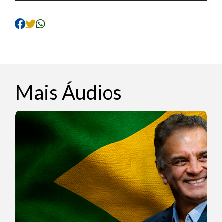
de
áudio
Mais Áudios