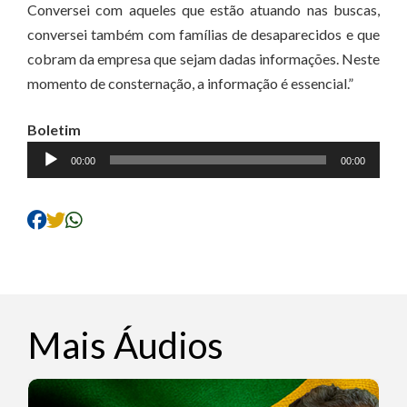
Conversei com aqueles que estão atuando nas buscas,
conversei também com famílias de desaparecidos e que
cobram da empresa que sejam dadas informações. Neste
momento de consternação, a informação é essencial.”
Boletim
Tocador
00:00
00:00
de
áudio
Mais Áudios