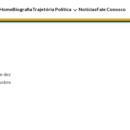
Home
Biografia
Trajetória Política
Notícias
Fale Conosco
 e dez
 sobre