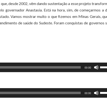
os que, desde 2002, vêm dando sustentação a esse projeto transfo
lo governador Anastasia. Está na hora, sim, de começarmos a d
Estado. Vamos mostrar muito o que fizemos em Minas Gerais, q
tendimento de saúde do Sudeste. Foram conquistas de governos s
Use
00:00
as
set
par
Use
cim
00:00
as
ou
set
par