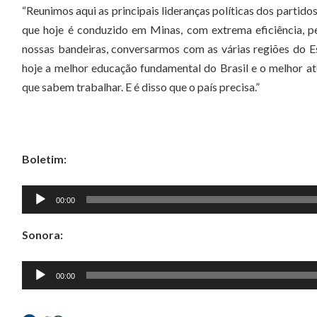
“Reunimos aqui as principais lideranças políticas dos partid
que hoje é conduzido em Minas, com extrema eficiência, pe
nossas bandeiras, conversarmos com as várias regiões do 
hoje a melhor educação fundamental do Brasil e o melhor a
que sabem trabalhar. E é disso que o país precisa.”
Boletim:
Tocador
00:00
de
áudio
Sonora:
Tocador
00:00
de
áudio