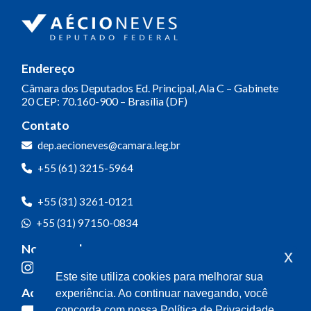
Endereço
Câmara dos Deputados
Ed. Principal, Ala C – Gabinete
20
CEP: 70.160-900 – Brasília (DF)
Contato
dep.aecioneves@camara.leg.br
+55 (61) 3215-5964
+55 (31) 3261-0121
+55 (31) 97150-0834
Nossas redes
x
Este site utiliza cookies para melhorar sua
Acompanhe o meu mandato
experiência. Ao continuar navegando, você
concorda com nossa Política de Privacidade.