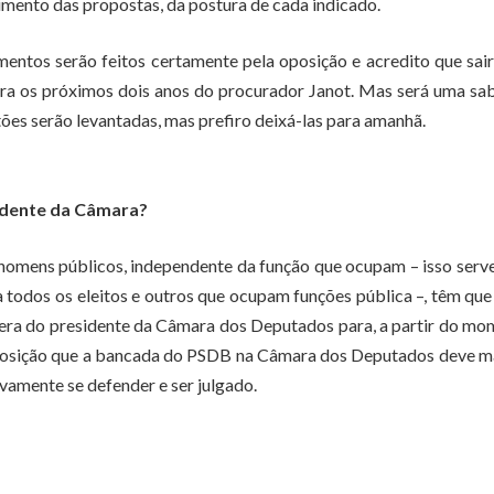
mento das propostas, da postura de cada indicado.
mentos serão feitos certamente pela oposição e acredito que sa
ra os próximos dois anos do procurador Janot. Mas será uma sa
s serão levantadas, mas prefiro deixá-las para amanhã.
sidente da Câmara?
homens públicos, independente da função que ocupam – isso serv
 todos os eleitos e outros que ocupam funções pública –, têm que
spera do presidente da Câmara dos Deputados para, a partir do m
 a posição que a bancada do PSDB na Câmara dos Deputados deve m
vamente se defender e ser julgado.