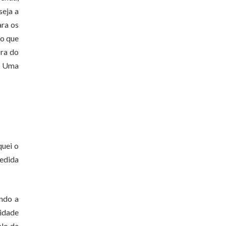
seja a
ara os
 o que
bra do
. Uma
quei o
medida
endo a
vidade
alo da