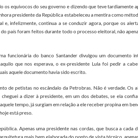
do os equívocos do seu governo e dizendo que teve tardiamente 
senhora presidente da República estabeleceu a mentira como métod
l e, infelizmente, continua a se conduzir agora, porque os aler
 do país foram feitos durante todo o processo eleitoral, não apen
a funcionária do banco Santander divulgou um documento int
aquilo que nos esperava, o ex-presidente Lula foi pedir a cab
uais aquele documento havia sido escrito.
nto de petistas no escândalo da Petrobras. Não é verdade. Os a
 cheguei a dizer à presidente, em um dos debates, se ela confi
aquele tempo, já surgiam em relação a ele receber propina em ben
hoje está preso.
epública. Apenas uma presidente nas cordas, que busca a cada 
arquitetura mais bem elaborada do ponto de vista técnico, apena