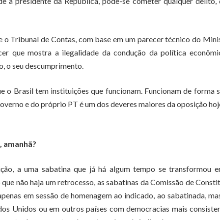
e a presidente da República, pode-se cometer qualquer delito,
ue o Tribunal de Contas, com base em um parecer técnico do Mini
cer que mostra a ilegalidade da condução da política econômi
to, o seu descumprimento.
e o Brasil tem instituições que funcionam. Funcionam de forma s
governo e do próprio PT é um dos deveres maiores da oposição hoj
t, amanhã?
ição, a uma sabatina que já há algum tempo se transformou 
que não haja um retrocesso, as sabatinas da Comissão de Consti
ão apenas em sessão de homenagem ao indicado, ao sabatinada, m
ados Unidos ou em outros países com democracias mais consiste