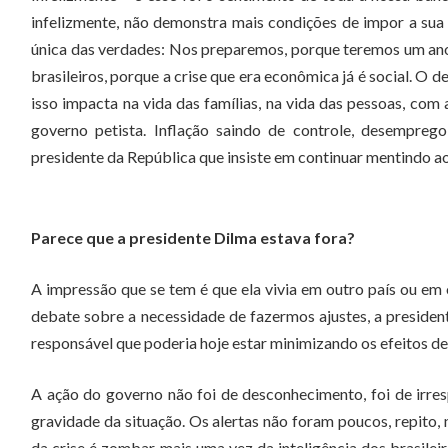
infelizmente, não demonstra mais condições de impor a sua a
única das verdades: Nos preparemos, porque teremos um an
brasileiros, porque a crise que era econômica já é social. 
isso impacta na vida das famílias, na vida das pessoas, com 
governo petista. Inflação saindo de controle, desempreg
presidente da República que insiste em continuar mentindo ao
Parece que a presidente Dilma estava fora?
A impressão que se tem é que ela vivia em outro país ou em 
debate sobre a necessidade de fazermos ajustes, a presiden
responsável que poderia hoje estar minimizando os efeitos des
A ação do governo não foi de desconhecimento, foi de irr
gravidade da situação. Os alertas não foram poucos, repito,
da crise é zombar mais uma vez da inteligência dos brasilei