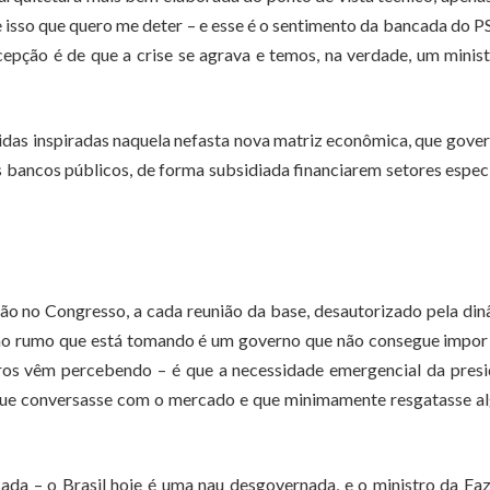
re isso que quero me deter – e esse é o sentimento da bancada do 
epção é de que a crise se agrava e temos, na verdade, um minis
as inspiradas naquela nefasta nova matriz econômica, que gove
s bancos públicos, de forma subsidiada financiarem setores espec
ão no Congresso, a cada reunião da base, desautorizado pela di
 no rumo que está tomando é um governo que não consegue impor
iros vêm percebendo – é que a necessidade emergencial da pres
 que conversasse com o mercado e que minimamente resgatasse a
cada – o Brasil hoje é uma nau desgovernada, e o ministro da Fa