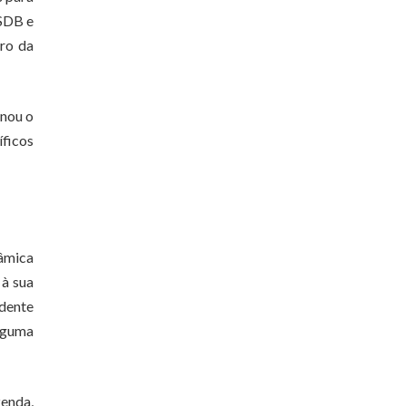
PSDB e
tro da
rnou o
íficos
nâmica
 à sua
idente
lguma
zenda,