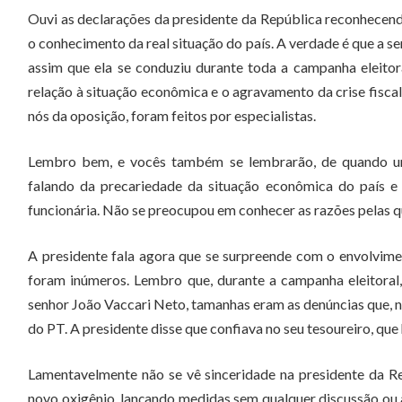
Ouvi as declarações da presidente da República reconhecen
o conhecimento da real situação do país. A verdade é que a 
assim que ela se conduziu durante toda a campanha eleitora
relação à situação econômica e o agravamento da crise fiscal
nós da oposição, foram feitos por especialistas.
Lembro bem, e vocês também se lembrarão, de quando um
falando da precariedade da situação econômica do país e 
funcionária. Não se preocupou em conhecer as razões pelas q
A presidente fala agora que se surpreende com o envolvime
foram inúmeros. Lembro que, durante a campanha eleitoral,
senhor João Vaccari Neto, tamanhas eram as denúncias que, n
do PT. A presidente disse que confiava no seu tesoureiro, que 
Lamentavelmente não se vê sinceridade na presidente da R
novo oxigênio, lançando medidas sem qualquer discussão ou 