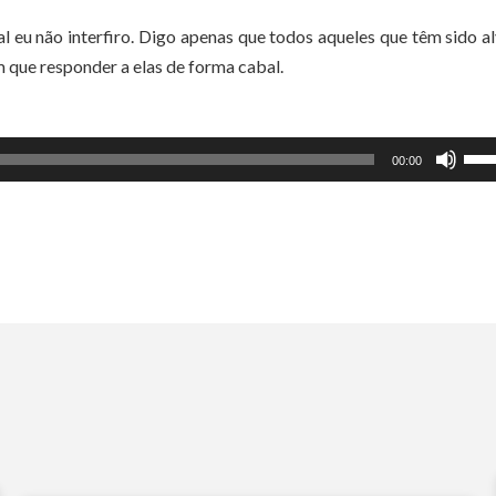
 eu não interfiro. Digo apenas que todos aqueles que têm sido a
 que responder a elas de forma cabal.
Use
00:00
as
set
par
cim
ou
par
bai
par
aum
ou
dimi