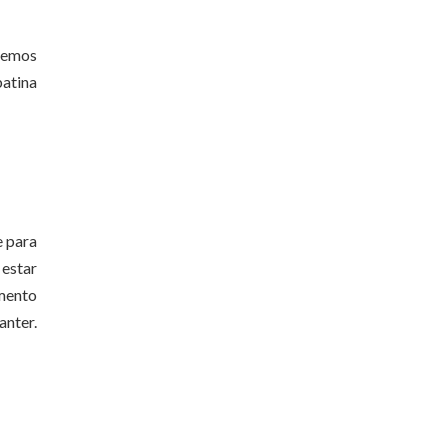
iremos
batina
e para
 estar
omento
anter.