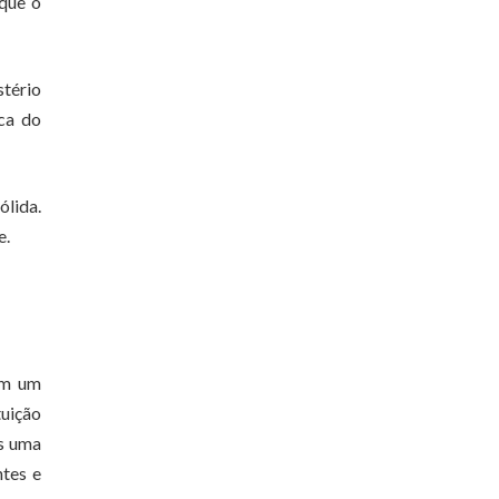
 que o
stério
ca do
ólida.
e.
em um
tuição
as uma
ntes e