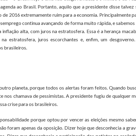
genda ao Brasil. Portanto, aquilo que a presidente disse talvez 
o de 2016 extremamente ruim para a economia. Principalmente p
O desemprego continua avançando de forma muito rápida, e sabemos
a inflação alta, com juros na estratosfera. Essa é a herança maca
o na estratosfera, juros escorchantes e, enfim, um desgoverno
s brasileiros.
outro planeta, porque todos os alertas foram feitos. Quando bus
te nos chamava de pessimistas. A presidente fugiu de qualquer 
sa crise para os brasileiros.
esponsabilidade porque optou por vencer as eleições mesmo sab
 não foram apenas da oposição. Dizer hoje que desconhecia a gra
ros. Dizer que desconhecia a participação dos petistas no escând