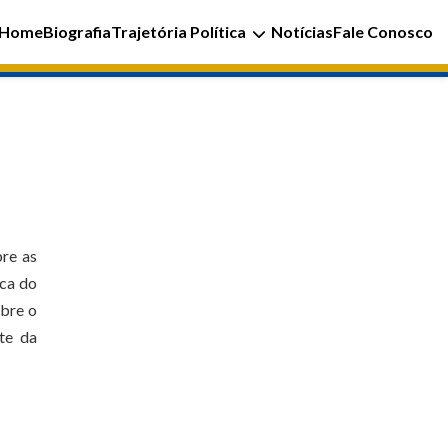
Home
Biografia
Trajetória Política
Notícias
Fale Conosco
bre as
ica do
obre o
te da