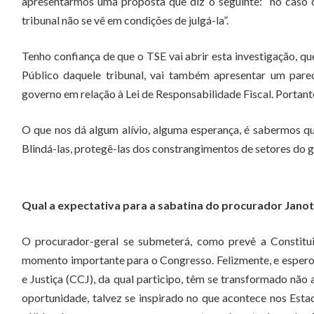
apresentarmos uma proposta que diz o seguinte: “no caso d
tribunal não se vê em condições de julgá-la”.
Tenho confiança de que o TSE vai abrir esta investigação, q
Público daquele tribunal, vai também apresentar um pare
governo em relação à Lei de Responsabilidade Fiscal. Portan
O que nos dá algum alívio, alguma esperança, é sabermos qu
Blindá-las, protegê-las dos constrangimentos de setores do 
Qual a expectativa para a sabatina do procurador Jano
O procurador-geral se submeterá, como prevê a Constitu
momento importante para o Congresso. Felizmente, e espero 
e Justiça (CCJ), da qual participo, têm se transformado n
oportunidade, talvez se inspirado no que acontece nos Est