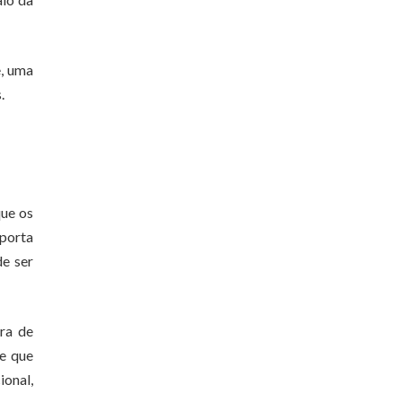
e, uma
.
que os
mporta
de ser
ura de
de que
ional,