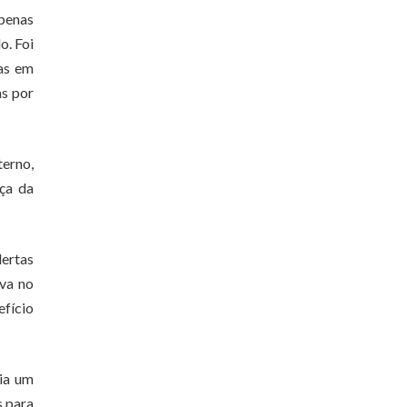
apenas
o. Foi
tas em
as por
erno,
eça da
lertas
ava no
efício
dia um
s para