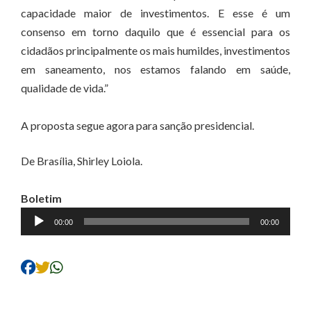
capacidade maior de investimentos. E esse é um
consenso em torno daquilo que é essencial para os
cidadãos principalmente os mais humildes, investimentos
em saneamento, nos estamos falando em saúde,
qualidade de vida.”
A proposta segue agora para sanção presidencial.
De Brasília, Shirley Loiola.
Boletim
Tocador
00:00
00:00
de
áudio