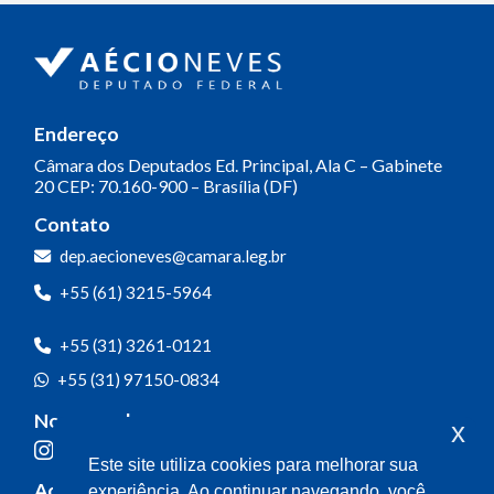
Endereço
Câmara dos Deputados
Ed. Principal, Ala C – Gabinete
20
CEP: 70.160-900 – Brasília (DF)
Contato
dep.aecioneves@camara.leg.br
+55 (61) 3215-5964
+55 (31) 3261-0121
+55 (31) 97150-0834
Nossas redes
x
Este site utiliza cookies para melhorar sua
Acompanhe o meu mandato
experiência. Ao continuar navegando, você