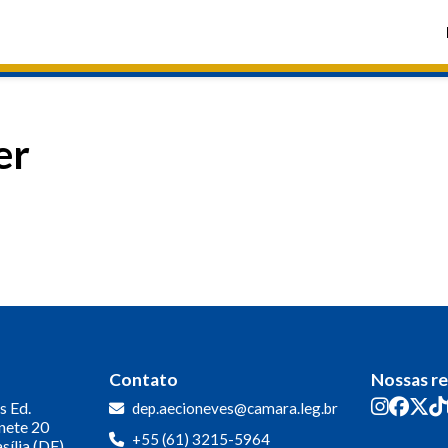
er
Contato
Nossas r
s
Ed.
dep.aecioneves@camara.leg.br
inete 20
+55 (61) 3215-5964
sília (DF)