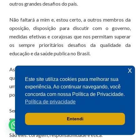
outros grandes desafios do país.
Olá! Seja bem-vindo(a).
Não faltará a mim e, estou certo, a outros membros da
Aqui você pode conversar diretamente
oposição, disposição para discutir com o governo,
com o gabinete do Deputado Aécio
medidas efetivas e corajosas que nos permitam superar
Neves.
os sempre prioritários desafios da qualidade da
Sua participação é muito importante
educação e da saúde publica no Brasil.
para nós!
x
Assim, como estaremos presentes na defesa de medidas
que permitam que a questão ambiental possa alcançar
Ao clicar para iniciar o contato pelo WhatsApp, você
Este site utiliza cookies para melhorar sua
concorda que seus dados serão utilizados exclusivamente
um novo patamar e permear todas as áreas de ação do
experiência. Ao continuar navegando, você
para atendimento relacionado às demandas, sugestões ou
poder publico.
informações referentes ao mandato do Deputado Aécio
concorda com nossa Política de Privacidade.
Neves. Seus dados serão tratados com sigilo e não serão
Política de privacidade
compartilhados com terceiros.
Senhoras e Senhores, acredito que devemos organizar o
exercício da oposição em torno de três valores.
Entendi
Falar com gabinete
São eles: coragem, responsabilidade e ética.