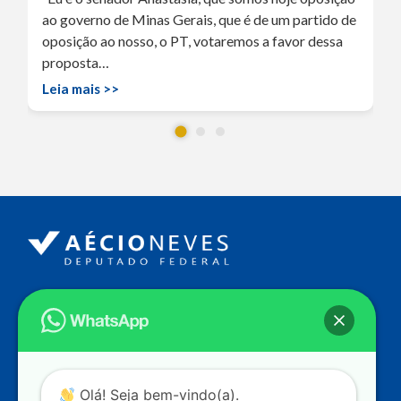
ao governo de Minas Gerais, que é de um partido de
oposição ao nosso, o PT, votaremos a favor dessa
proposta…
Leia mais >>
Endereço
Câmara dos Deputados
Ed. Principal, Ala C – Gabinete
20
CEP: 70.160-900 – Brasília (DF)
Contato
Olá! Seja bem-vindo(a).
dep.aecioneves@camara.leg.br