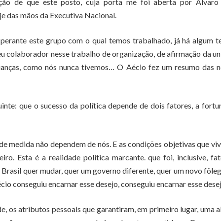
ão de que este posto, cuja porta me foi aberta por Álvaro 
e das mãos da Executiva Nacional.
, perante este grupo com o qual temos trabalhado, já há algum 
seu colaborador nesse trabalho de organização, de afirmação da u
 alianças, como nós nunca tivemos… O Aécio fez um resumo das 
nte: que o sucesso da política depende de dois fatores, a fortu
nde medida não dependem de nós. E as condições objetivas que v
. Esta é a realidade política marcante. que foi, inclusive, fa
Brasil quer mudar, quer um governo diferente, quer um novo fôle
écio conseguiu encarnar esse desejo, conseguiu encarnar esse desej
ade, os atributos pessoais que garantiram, em primeiro lugar, uma a