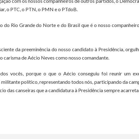
gação com os nossos companheiros de outros partidos, o Democra
oiar, o PTC, o PTN, o PMN e o PTdoB.
ico do Rio Grande do Norte e do Brasil que é o nosso companheir
nsciente da preeminência do nosso candidato à Presidência, orgul
, do carisma de Aécio Neves como nosso comandante.
todos vocês, porque o que o Aécio conseguiu foi reunir um exé
 um militante político, representando todos nós, participando da ca
cio das canseiras que a candidatura à Presidência sempre acarreta