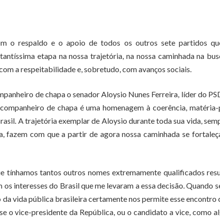
om o respaldo e o apoio de todos os outros sete partidos qu
tíssima etapa na nossa trajetória, na nossa caminhada na bus
om a respeitabilidade e, sobretudo, com avanços sociais.
panheiro de chapa o senador Aloysio Nunes Ferreira, líder do P
 companheiro de chapa é uma homenagem à coerência, matéria-
rasil. A trajetória exemplar de Aloysio durante toda sua vida, sem
ca, fazem com que a partir de agora nossa caminhada se fortaleç
e tínhamos tantos outros nomes extremamente qualificados resu
os interesses do Brasil que me levaram a essa decisão. Quando s
o da vida pública brasileira certamente nos permite esse encontro
se o vice-presidente da República, ou o candidato a vice, como 