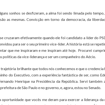
lguns sonhos se desfizeram, a alma foi sendo limada pelo tempo,
 são as mesmas. Convicção em torno da democracia, da liberda
e cruzaram efetivamente quando ele foi candidato a líder do P
idou para ser o seu primeiro vice-líder. A história está se repeti
mentar que me inspiraram e me inspiram até hoje. Procurei cumpr
s políticas da vice-liderança e ser um companheiro do Aécio.
 trajetória brilhante que todos nós conhecemos e que o credencia 
inho do Executivo, com a experiência fantástica de ser, como E
Fernando Henrique na Presidência da República. Servi também a
a prefeitura de São Paulo e no governo, e, agora, estou no Senado.
 oportunidade que vocês me deram para exercer a liderança da 