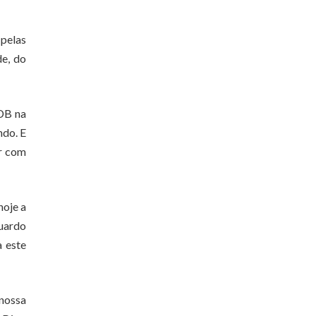
 pelas
de, do
SDB na
ndo. E
ir com
hoje a
duardo
 este
nossa