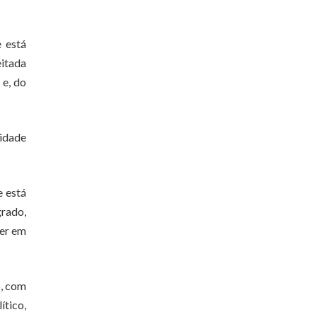
 está
eitada
 e, do
lidade
e está
rado,
zer em
o, com
ítico,