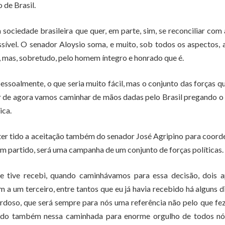
 de Brasil.
ciedade brasileira que quer, em parte, sim, se reconciliar com
ssível. O senador Aloysio soma, e muito, sob todos os aspectos, 
, mas, sobretudo, pelo homem íntegro e honrado que é.
ssoalmente, o que seria muito fácil, mas o conjunto das forças q
ir de agora vamos caminhar de mãos dadas pelo Brasil pregando o
ica.
r ter tido a aceitação também do senador José Agripino para coord
partido, será uma campanha de um conjunto de forças políticas.
 tive recebi, quando caminhávamos para essa decisão, dois a
a um terceiro, entre tantos que eu já havia recebido há alguns d
rdoso, que será sempre para nós uma referência não pelo que fe
 lado também nessa caminhada para enorme orgulho de todos nó