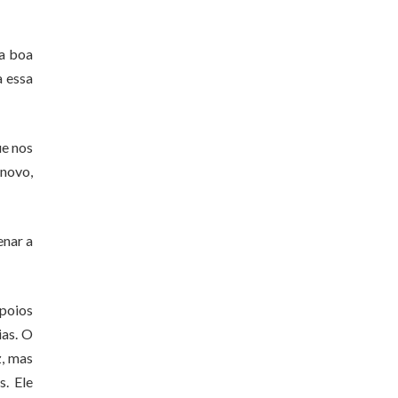
 a boa
a essa
ue nos
 novo,
enar a
poios
ias. O
z, mas
s. Ele