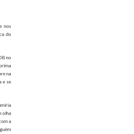
e nos
ca do
SDB no
prima
pre na
a e se
miria
e olha
 com a
alguém