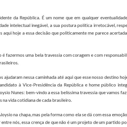
dente da República. É um nome que em qualquer eventualidade
de intelectual inegável, a sua postura política irretocável, resp
s aqui hoje a essa decisão que politicamente me parece acertada
fio é fazermos uma bela travessia com coragem e com responsabi
asileiros.
s ajudaram nessa caminhada até aqui que esse nosso destino hoj
didato à Vice-Presidência da República e home público integ
Aloysio Nunes: bem-vindo a essa belíssima travessia que vamos fa
 na vida cotidiana de cada brasileiro.
Aloysio na chapa, mas pela forma como ela se dá com essa emoçã
entre nós, essa crença de que não é um projeto de um partido pol