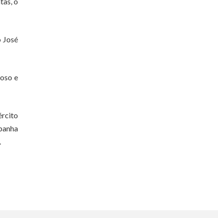
tas, o
o José
hoso e
rcito
mpanha
.