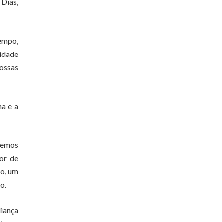
Dias,
tempo,
nidade
nossas
na e a
ivemos
tor de
go, um
o.
liança