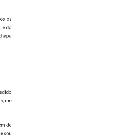
dos os
, e do
 chapa
edido
ei, me
vem de
ue sou