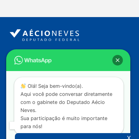
Endereço
Câmara dos Deputados
Ed. Principal, Ala C – Gabinete
20
CEP: 70.160-900 – Brasília (DF)
Contato
Olá! Seja bem-vindo(a).
dep.aecioneves@camara.leg.br
Aqui você pode conversar diretamente
+55 (61) 3215-5964
com o gabinete do Deputado Aécio
Neves.
+55 (31) 3261-0121
Sua participação é muito importante
+55 (31) 97150-0834
para nós!
Nossas redes
x