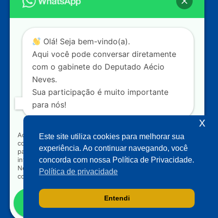
Câmara dos Deputados
Ed. Principal, Ala C – Gabinete
20
CEP: 70.160-900 – Brasília (DF)
Contato
Olá! Seja bem-vindo(a).
dep.aecioneves@camara.leg.br
Aqui você pode conversar diretamente
+55 (61) 3215-5964
com o gabinete do Deputado Aécio
Neves.
+55 (31) 3261-0121
Sua participação é muito importante
+55 (31) 97150-0834
para nós!
Nossas redes
x
Ao clicar para iniciar o contato pelo WhatsApp, você
Este site utiliza cookies para melhorar sua
concorda que seus dados serão utilizados exclusivamente
Acompanhe o meu mandato
experiência. Ao continuar navegando, você
para atendimento relacionado às demandas, sugestões ou
informações referentes ao mandato do Deputado Aécio
concorda com nossa Política de Privacidade.
Neves. Seus dados serão tratados com sigilo e não serão
Política de privacidade
compartilhados com terceiros.
Entendi
Falar com gabinete