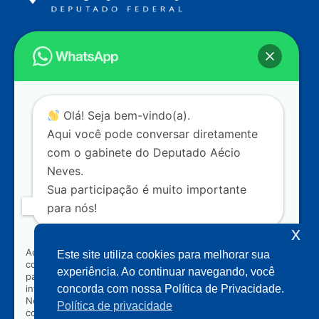
Endereço
Câmara dos Deputados
Ed. Principal, Ala C – Gabinete
20
CEP: 70.160-900 – Brasília (DF)
Contato
Olá! Seja bem-vindo(a).
dep.aecioneves@camara.leg.br
Aqui você pode conversar diretamente
+55 (61) 3215-5964
com o gabinete do Deputado Aécio
Neves.
+55 (31) 3261-0121
Sua participação é muito importante
+55 (31) 97150-0834
para nós!
Nossas redes
x
Ao clicar para iniciar o contato pelo WhatsApp, você
Este site utiliza cookies para melhorar sua
concorda que seus dados serão utilizados exclusivamente
Acompanhe o meu mandato
experiência. Ao continuar navegando, você
para atendimento relacionado às demandas, sugestões ou
informações referentes ao mandato do Deputado Aécio
concorda com nossa Política de Privacidade.
Neves. Seus dados serão tratados com sigilo e não serão
Política de privacidade
compartilhados com terceiros.