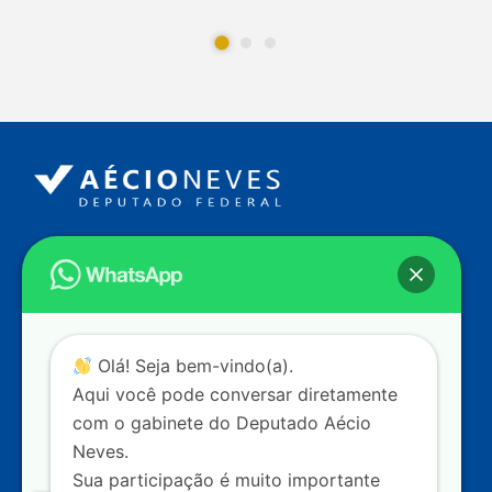
Endereço
Câmara dos Deputados
Ed. Principal, Ala C – Gabinete
20
CEP: 70.160-900 – Brasília (DF)
Contato
Olá! Seja bem-vindo(a).
dep.aecioneves@camara.leg.br
Aqui você pode conversar diretamente
+55 (61) 3215-5964
com o gabinete do Deputado Aécio
Neves.
+55 (31) 3261-0121
Sua participação é muito importante