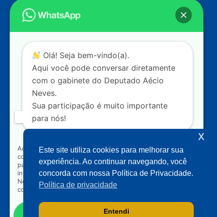
Endereço
Câmara dos Deputados
Ed. Principal, Ala C – Gabinete
20
CEP: 70.160-900 – Brasília (DF)
Contato
Olá! Seja bem-vindo(a).
dep.aecioneves@camara.leg.br
Aqui você pode conversar diretamente
+55 (61) 3215-5964
com o gabinete do Deputado Aécio
Neves.
+55 (31) 3261-0121
Sua participação é muito importante
+55 (31) 97150-0834
para nós!
Nossas redes
x
Ao clicar para iniciar o contato pelo WhatsApp, você
Este site utiliza cookies para melhorar sua
concorda que seus dados serão utilizados exclusivamente
Acompanhe o meu mandato
experiência. Ao continuar navegando, você
para atendimento relacionado às demandas, sugestões ou
informações referentes ao mandato do Deputado Aécio
concorda com nossa Política de Privacidade.
Neves. Seus dados serão tratados com sigilo e não serão
Política de privacidade
compartilhados com terceiros.
Entendi
Falar com gabinete