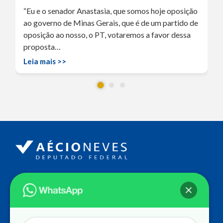
“Eu e o senador Anastasia, que somos hoje oposição
ao governo de Minas Gerais, que é de um partido de
oposição ao nosso, o PT, votaremos a favor dessa
proposta…
Leia mais >>
Endereço
Câmara dos Deputados
Ed. Principal, Ala C – Gabinete
20
CEP: 70.160-900 – Brasília (DF)
Contato