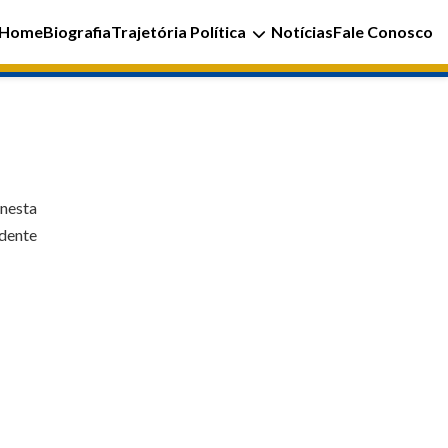
Home
Biografia
Trajetória Política
Notícias
Fale Conosco
 nesta
idente