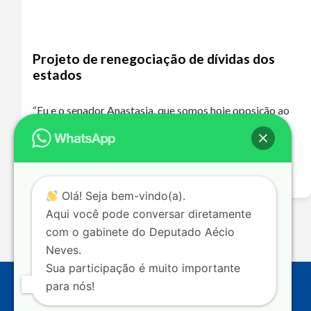
Projeto de renegociação de dívidas dos
estados
“Eu e o senador Anastasia, que somos hoje oposição ao
governo de Minas Gerais, que é de um partido de
oposição ao nosso, o PT, votaremos a favor dessa
proposta…
Leia mais >>
Olá! Seja bem-vindo(a).
Aqui você pode conversar diretamente
com o gabinete do Deputado Aécio
Neves.
Sua participação é muito importante
para nós!