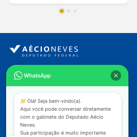
Endereço
Câmara dos Deputados
Ed. Principal, Ala C – Gabinete
20
CEP: 70.160-900 – Brasília (DF)
Contato
Olá! Seja bem-vindo(a).
dep.aecioneves@camara.leg.br
Aqui você pode conversar diretamente
+55 (61) 3215-5964
com o gabinete do Deputado Aécio
Neves.
+55 (31) 3261-0121
Sua participação é muito importante