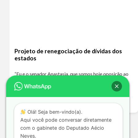
Projeto de renegociação de dívidas dos
estados
“Eu e o senador Anastasia, que somos hoje oposição ao
governo de Minas Gerais, que é de um partido de
oposição ao nosso, o PT, votaremos a favor dessa
proposta…
Leia mais >>
Olá! Seja bem-vindo(a).
Aqui você pode conversar diretamente
com o gabinete do Deputado Aécio
Neves.