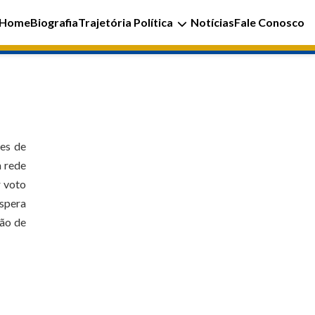
Home
Biografia
Trajetória Política
Notícias
Fale Conosco
ões de
à rede
r voto
espera
são de