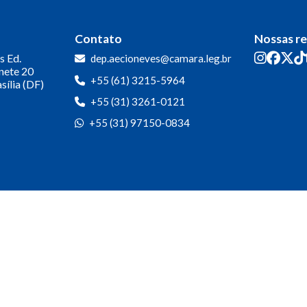
Contato
Nossas r
s
Ed.
dep.aecioneves@camara.leg.br
inete 20
+55 (61) 3215-5964
sília (DF)
+55 (31) 3261-0121
+55 (31) 97150-0834