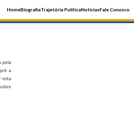
Home
Biografia
Trajetória Política
Notícias
Fale Conosco
o pela
prir a
r esta
 sobre