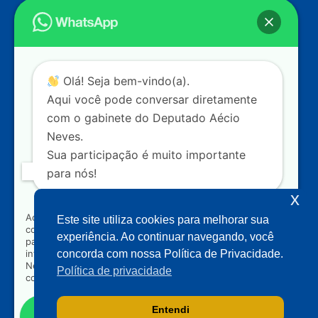
Endereço
Câmara dos Deputados
Ed. Principal, Ala C – Gabinete
20
CEP: 70.160-900 – Brasília (DF)
Contato
Olá! Seja bem-vindo(a).
dep.aecioneves@camara.leg.br
Aqui você pode conversar diretamente
+55 (61) 3215-5964
com o gabinete do Deputado Aécio
Neves.
+55 (31) 3261-0121
Sua participação é muito importante
+55 (31) 97150-0834
para nós!
Nossas redes
x
Ao clicar para iniciar o contato pelo WhatsApp, você
Este site utiliza cookies para melhorar sua
concorda que seus dados serão utilizados exclusivamente
Acompanhe o meu mandato
experiência. Ao continuar navegando, você
para atendimento relacionado às demandas, sugestões ou
informações referentes ao mandato do Deputado Aécio
concorda com nossa Política de Privacidade.
Neves. Seus dados serão tratados com sigilo e não serão
Política de privacidade
compartilhados com terceiros.
Entendi
Falar com gabinete