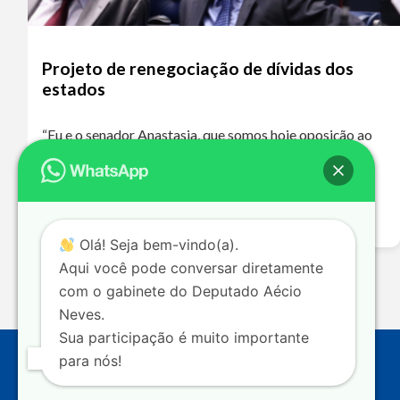
Projeto de renegociação de dívidas dos
estados
“Eu e o senador Anastasia, que somos hoje oposição ao
governo de Minas Gerais, que é de um partido de
oposição ao nosso, o PT, votaremos a favor dessa
proposta…
Leia mais >>
Olá! Seja bem-vindo(a).
Aqui você pode conversar diretamente
com o gabinete do Deputado Aécio
Neves.
Sua participação é muito importante
para nós!
Endereço