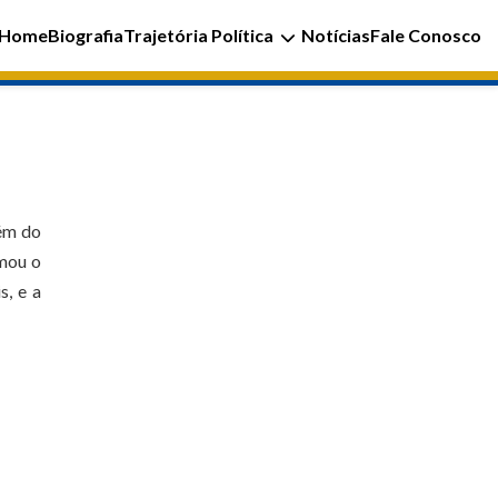
Home
Biografia
Trajetória Política
Notícias
Fale Conosco
bém do
rmou o
s, e a