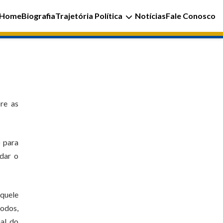
Home
Biografia
Trajetória Política
Notícias
Fale Conosco
re as
) para
rdar o
aquele
todos,
nal do