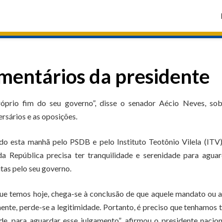
omentários da presidente
prio fim do seu governo”, disse o senador Aécio Neves, sob
rsários e as oposições.
ado esta manhã pelo PSDB e pelo Instituto Teotônio Vilela (ITV
da República precisa ter tranquilidade e serenidade para agua
tas pelo seu governo.
ue temos hoje, chega-se à conclusão de que aquele mandato ou 
ente, perde-se a legitimidade. Portanto, é preciso que tenhamos 
ade, para aguardar esse julgamento”, afirmou o presidente nacio