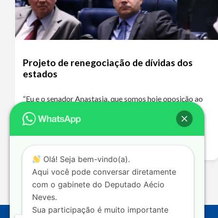
Projeto de renegociação de dívidas dos
estados
“Eu e o senador Anastasia, que somos hoje oposição ao
governo de Minas Gerais, que é de um partido de
oposição ao nosso, o PT, votaremos a favor dessa
proposta…
Leia mais >>
Olá! Seja bem-vindo(a).
Aqui você pode conversar diretamente
com o gabinete do Deputado Aécio
Neves.
Sua participação é muito importante