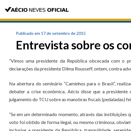
Publicado em 17 de setembro de 2015
Entrevista sobre os c
“Vimos uma presidente da República obcecada com o pró
declarações da presidente Dilma Rousseff, ontem, contra adve
Na abertura do seminário “Caminhos para o Brasil”, realiz
debater a crise econômica, Aécio disse que a presidente 
julgamento do TCU sobre as manobras fiscais (pedaladas) fei
“Se em um determinado momento, através das instituições q
voto foi obtido de forma ilegal, ou mesmo criminosa, obviam
inclusive a presidente da República, tranquilidade, serenid