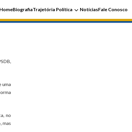
Home
Biografia
Trajetória Política
Notícias
Fale Conosco
 PSDB,
de uma
eforma
a, no
o, mas