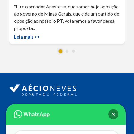
“Eu e o senador Anastasia, que somos hoje oposição
ao governo de Minas Gerais, que é de um partido de
oposição ao nosso, o PT, votaremos a favor dessa
proposta…
Leia mais >>
Endereço
Câmara dos Deputados
Ed. Principal, Ala C – Gabinete
20
CEP: 70.160-900 – Brasília (DF)
Contato