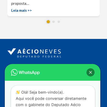
proposta…
Leia mais >>
Endereço
Câmara dos Deputados
Ed. Principal, Ala C – Gabinete
20
CEP: 70.160-900 – Brasília (DF)
Contato
Olá! Seja bem-vindo(a).
dep.aecioneves@camara.leg.br
Aqui você pode conversar diretamente
+55 (61) 3215-5964
com o gabinete do Deputado Aécio