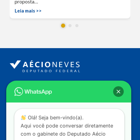
proposta…
Leia mais >>
Endereço
Câmara dos Deputados
Ed. Principal, Ala C – Gabinete
20
CEP: 70.160-900 – Brasília (DF)
Contato
Olá! Seja bem-vindo(a).
dep.aecioneves@camara.leg.br
Aqui você pode conversar diretamente
+55 (61) 3215-5964
com o gabinete do Deputado Aécio