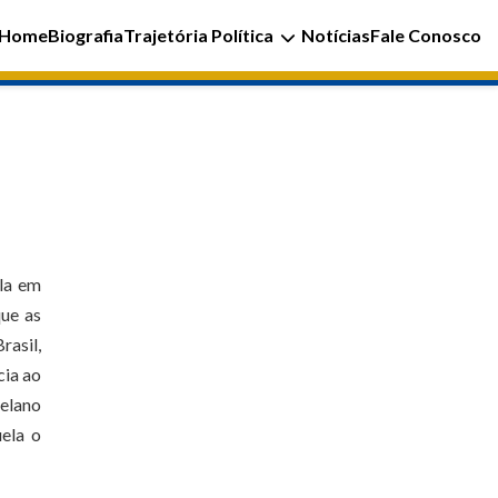
Home
Biografia
Trajetória Política
Notícias
Fale Conosco
ala em
que as
rasil,
cia ao
uelano
uela o