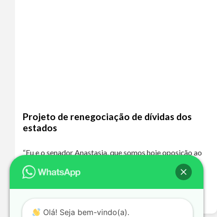
Projeto de renegociação de dívidas dos
estados
“Eu e o senador Anastasia, que somos hoje oposição ao
governo de Minas Gerais, que é de um partido de
oposição ao nosso, o PT, votaremos a favor dessa
proposta…
Leia mais >>
Olá! Seja bem-vindo(a).