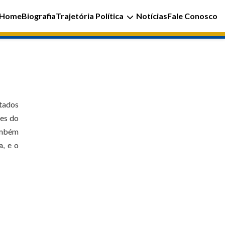
Home
Biografia
Trajetória Política
Notícias
Fale Conosco
utados
res do
ambém
a, e o