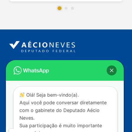
Endereço
Câmara dos Deputados
Ed. Principal, Ala C – Gabinete
20
CEP: 70.160-900 – Brasília (DF)
Contato
Olá! Seja bem-vindo(a).
dep.aecioneves@camara.leg.br
Aqui você pode conversar diretamente
+55 (61) 3215-5964
com o gabinete do Deputado Aécio
Neves.
+55 (31) 3261-0121
Sua participação é muito importante
+55 (31) 97150-0834