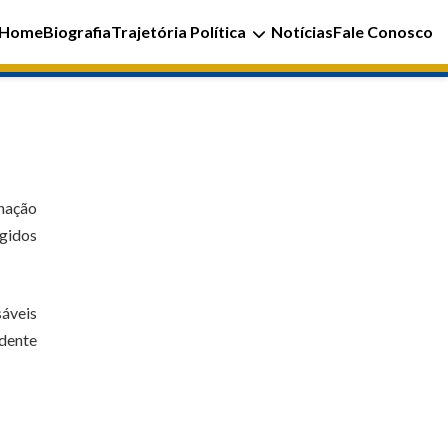
Home
Biografia
Trajetória Política
Notícias
Fale Conosco
rnação
ngidos
sáveis
idente