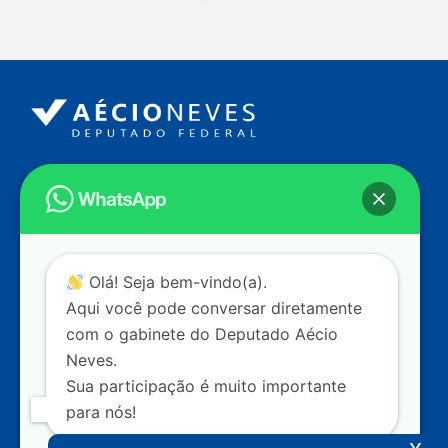
Endereço
Câmara dos Deputados
Ed. Principal, Ala C – Gabinete
20
CEP: 70.160-900 – Brasília (DF)
Contato
Olá! Seja bem-vindo(a).
dep.aecioneves@camara.leg.br
Aqui você pode conversar diretamente
+55 (61) 3215-5964
com o gabinete do Deputado Aécio
Neves.
+55 (31) 3261-0121
Sua participação é muito importante
+55 (31) 97150-0834
para nós!
Nossas redes