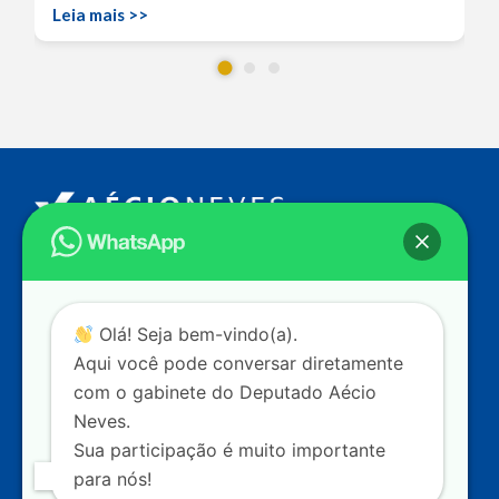
Leia mais >>
Endereço
Câmara dos Deputados
Ed. Principal, Ala C – Gabinete
20
CEP: 70.160-900 – Brasília (DF)
Olá! Seja bem-vindo(a).
Aqui você pode conversar diretamente
Contato
com o gabinete do Deputado Aécio
dep.aecioneves@camara.leg.br
Neves.
+55 (61) 3215-5964
Sua participação é muito importante
para nós!
+55 (31) 3261-0121