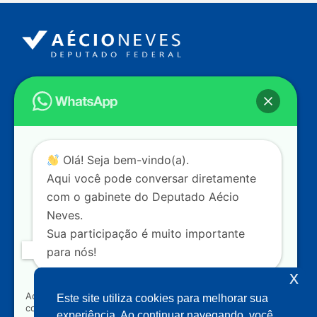
Endereço
Câmara dos Deputados
Ed. Principal, Ala C – Gabinete
20
CEP: 70.160-900 – Brasília (DF)
Contato
Olá! Seja bem-vindo(a).
dep.aecioneves@camara.leg.br
Aqui você pode conversar diretamente
+55 (61) 3215-5964
com o gabinete do Deputado Aécio
Neves.
+55 (31) 3261-0121
Sua participação é muito importante
+55 (31) 97150-0834
para nós!
Nossas redes
x
Ao clicar para iniciar o contato pelo WhatsApp, você
Este site utiliza cookies para melhorar sua
concorda que seus dados serão utilizados exclusivamente
Acompanhe o meu mandato
experiência. Ao continuar navegando, você